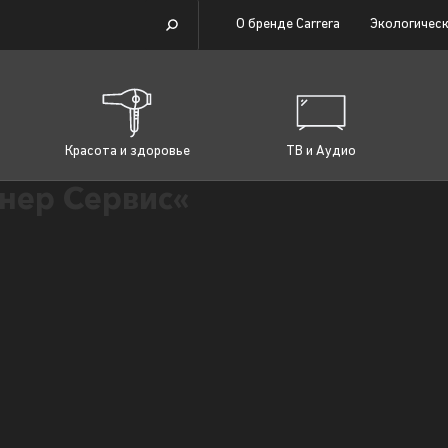
О бренде Carrera
Экологическ
Красота и здоровье
ТВ и Аудио
нер Сервис«