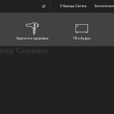
О бренде Carrera
Экологическ
Красота и здоровье
ТВ и Аудио
нер Сервис«