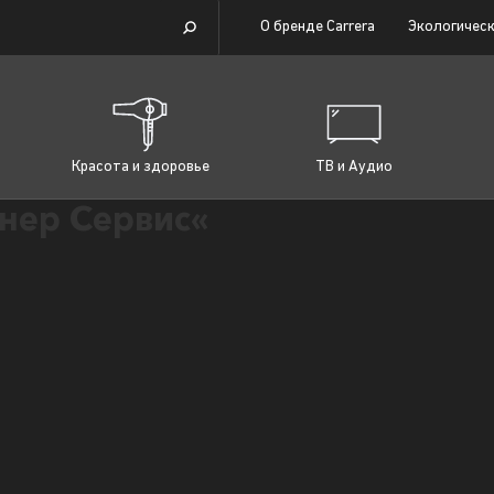
О бренде Carrera
Экологическ
Красота и здоровье
ТВ и Аудио
нер Сервис«