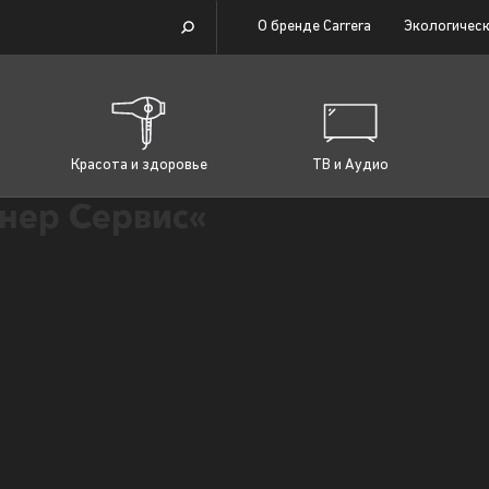
О бренде Carrera
Экологическ
Красота и здоровье
ТВ и Аудио
нер Сервис«