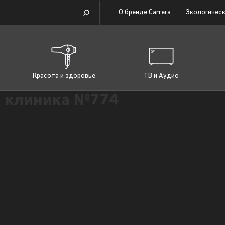
О бренде Carrera
Экологическ
Красота и здоровье
ТВ и Аудио
 клиника №774