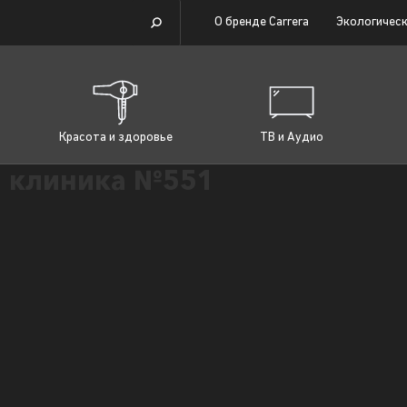
О бренде Carrera
Экологическ
Красота и здоровье
ТВ и Аудио
 клиника №551