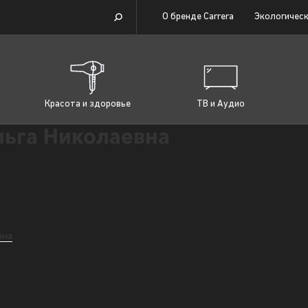
О бренде Carrera
Экологическ
Красота и здоровье
ТВ и Аудио
льга Николаевна
вна