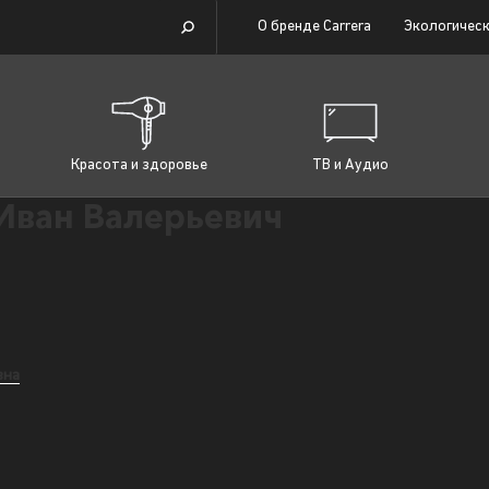
О бренде Carrera
Экологическ
Красота и здоровье
ТВ и Аудио
Иван Валерьевич
вна