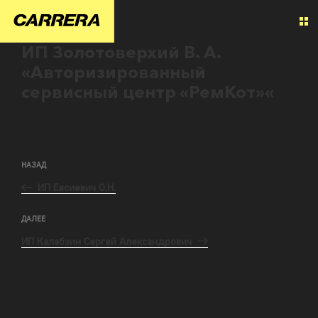
ИП Золотоверхий В. А.
«Авторизированный
сервисный центр «РемКот»«
НАЗАД
ИП Евсиевич О.Н.
ДАЛЕЕ
ИП Калабзин Сергей Александрович