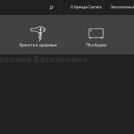
О бренде Carrera
Экологическ
Красота и здоровье
ТВ и Аудио
атолий Васильевич