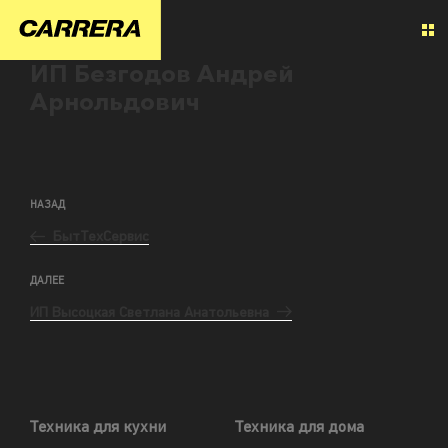
ИП Безгодов Андрей
Арнольдович
НАЗАД
БытТехСервис
ДАЛЕЕ
ИП Высоцкая Светлана Анатольевна
Техника для кухни
Техника для дома