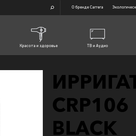
О бренде Carrera
Экологическ
Красота и здоровье
ТВ и Аудио
ИРРИГА
CRP106
BLACK