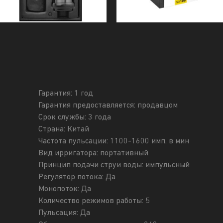
Гарантия: 1 год
Гарантия предоставляется: продавцом
Срок службы: 3 года
Страна: Китай
Частота пульсации: 1100-1600 имп. в мин
Вид ирригатора: портативный
Принцип подачи струи воды: импульсный
Регулятор потока: Да
Монопоток: Да
Количество режимов работы: 5
Пульсация: Да