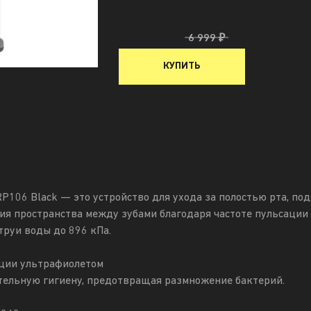
5 939 ₽
6 999 ₽
КУПИТЬ
RP106 Black — это устройство для ухода за полостью рта, по
я пространства между зубами благодаря частоте пульсации 
труи воды до 896 кПа.
ции ультрафиолетом
тельную гигиену, предотвращая размножение бактерий.