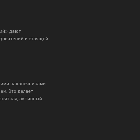
ий» дают
едпочтений и стоящей
кими наконечниками:
ем. Это делает
онятная, активный