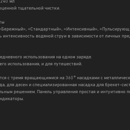
 240 мл
оценной тщательной чистки.
ты
«Бережный», «Стандартный», «Интенсивный», «Пульсирующ
 интенсивность водяной струи в зависимости от личных пр
жедневного использования на одном заряде.
его использования, и для путешествий.
тся с тремя вращающимися на 360° насадками с металличес
да, для десен и специализированная насадка для брекет-сист
льным решением. Панель управления простая и интуитивно п
ндикаторы.