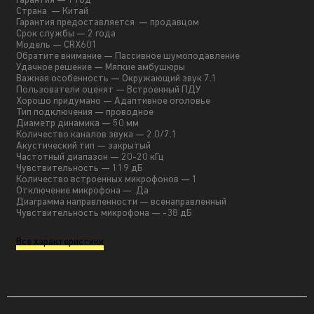
Гарантия
—
1 год
Страна
—
Китай
Гарантия предоставляется
—
продавцом
Срок службы
—
2 года
Модель
—
CRX601
Обратите внимание
—
Пассивное шумоподавление
Удачное решение
—
Мягкие амбушюры
Важная особенность
—
Окружающий звук 7.1
Пользователи оценят
—
Встроенный ПДУ
Хорошо придумано
—
Адаптивное оголовье
Тип подключения
—
проводное
Диаметр динамика
—
50 мм
Количество каналов звука
—
2.0/7.1
Акустический тип
—
закрытый
Частотный диапазон
—
20-20 кГц
Чувствительность
—
119 дБ
Количество встроенных микрофонов
—
1
Отключение микрофона
—
Да
Диаграмма направленности
—
всенаправленный
Чувствительность микрофона — -38 дБ
Все характеристики