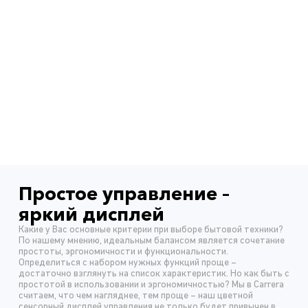
Простое управление –
яркий дисплей
Какие у Вас основные критерии при выборе бытовой техники?
По нашему мнению, идеальным балансом является сочетание
простоты, эргономичности и функциональности.
Определиться с набором нужных функций проще –
достаточно взглянуть на список характеристик. Но как быть с
простотой в использовании и эргономичностью? Мы в Carrera
считаем, что чем нагляднее, тем проще – наш цветной
сенсорный дисплей управления не только будет привычен в