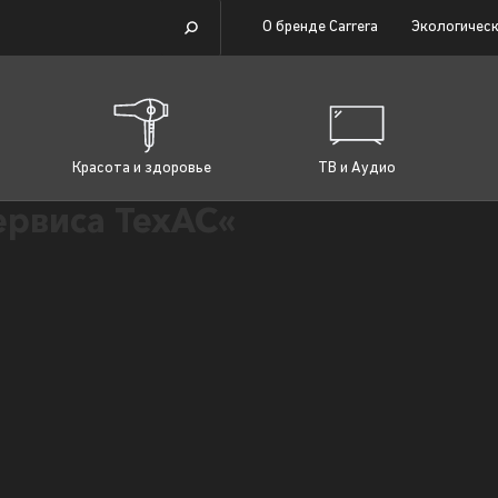
О бренде Carrera
Экологическ
Красота и здоровье
ТВ и Аудио
ервиса ТехАС«