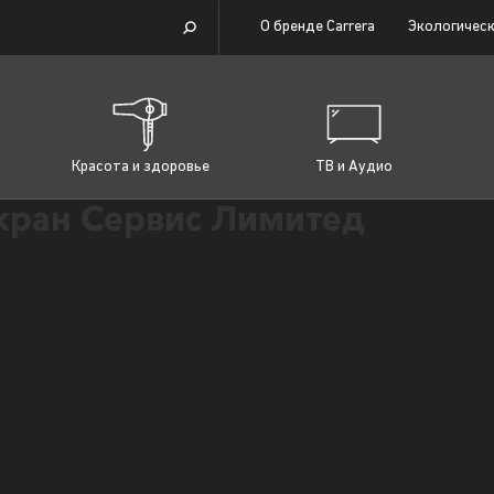
О бренде Carrera
Экологическ
Красота и здоровье
ТВ и Аудио
ран Сервис Лимитед