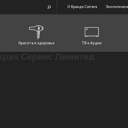
О бренде Carrera
Экологическ
Красота и здоровье
ТВ и Аудио
ран Сервис Лимитед