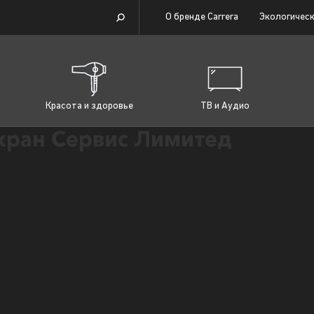
О бренде Carrera
Экологическ
Красота и здоровье
ТВ и Аудио
ран Сервис Лимитед