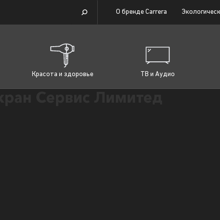
О бренде Carrera
Экологическ
Красота и здоровье
ТВ и Аудио
ран Сервис Лимитед