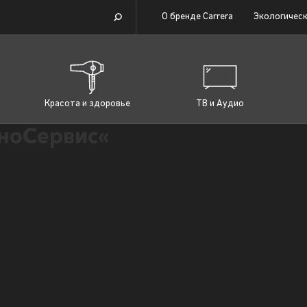
О бренде Carrera
Экологическ
Красота и здоровье
ТВ и Аудио
ноСервис«