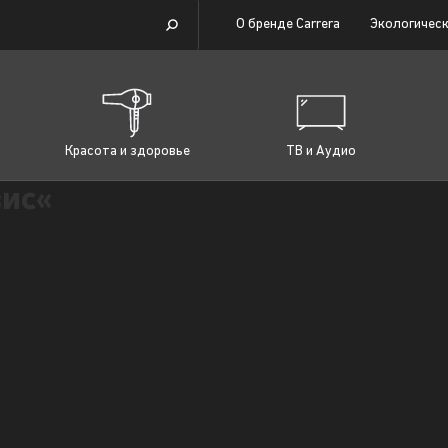
О бренде Carrera
Экологическ
Красота и здоровье
ТВ и Аудио
ис«