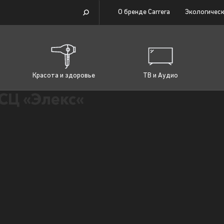
О бренде Carrera
Экологическ
Красота и здоровье
ТВ и Аудио
СЦ «Элекс«