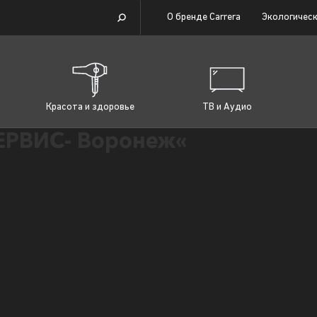
О бренде Carrera
Экологическ
Красота и здоровье
ТВ и Аудио
РВИС- Воронеж«