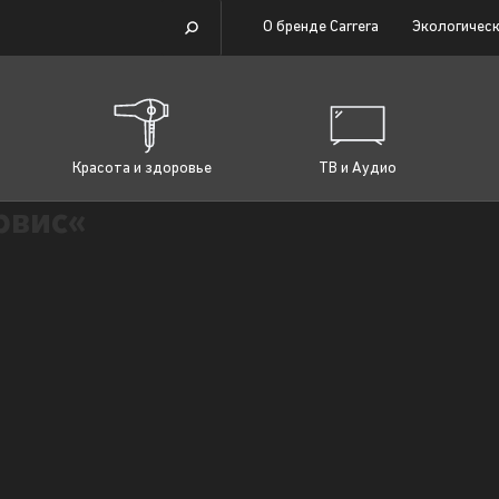
О бренде Carrera
Экологическ
Красота и здоровье
ТВ и Аудио
рвис«