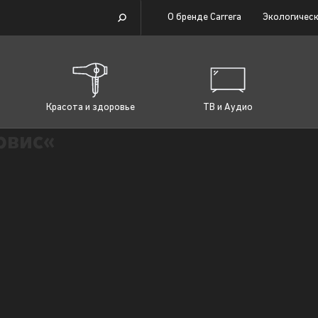
О бренде Carrera
Экологическ
Красота и здоровье
ТВ и Аудио
рвис«