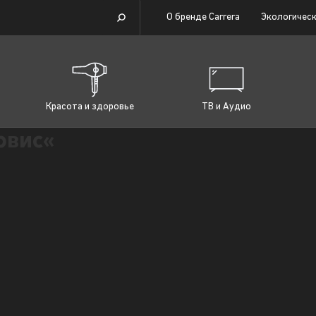
О бренде Carrera
Экологическ
Красота и здоровье
ТВ и Аудио
рвис«