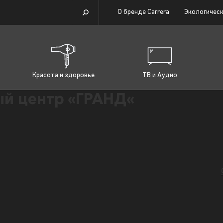
О бренде Carrera
Экологическ
Красота и здоровье
ТВ и Аудио
й центр «ГРАНД«