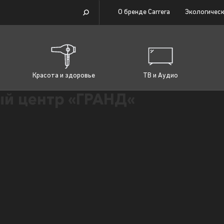
О бренде Carrera
Экологическ
Красота и здоровье
ТВ и Аудио
й центр «ГРАНД«