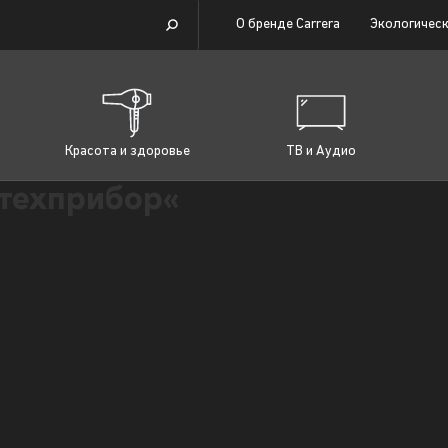
О бренде Carrera
Экологическ
Красота и здоровье
ТВ и Аудио
техприбор«