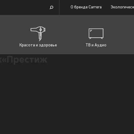
О бренде Carrera
Экологическ
Красота и здоровье
ТВ и Аудио
ж«Престиж