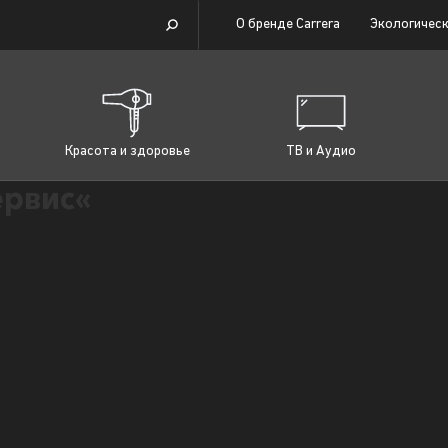
О бренде Carrera
Экологическ
Красота и здоровье
ТВ и Аудио
рвис«