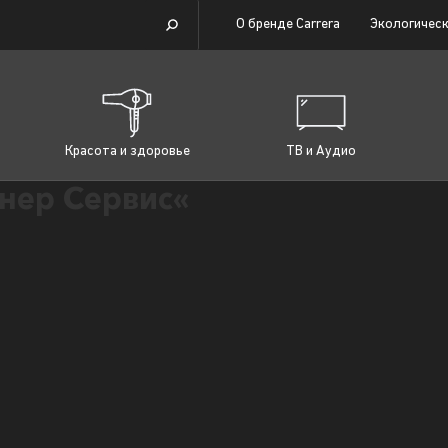
О бренде Carrera
Экологическ
Красота и здоровье
ТВ и Аудио
нер Сервис«