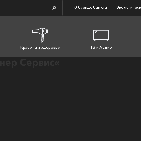
О бренде Carrera
Экологическ
Красота и здоровье
ТВ и Аудио
нер Сервис«