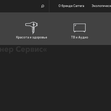
О бренде Carrera
Экологическ
Красота и здоровье
ТВ и Аудио
нер Сервис«