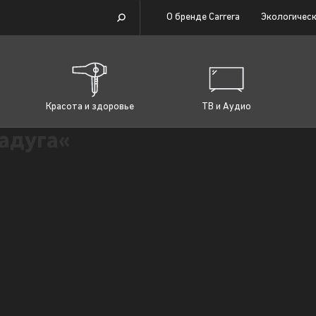
О бренде Carrera
Экологическ
Красота и здоровье
ТВ и Аудио
адуга«