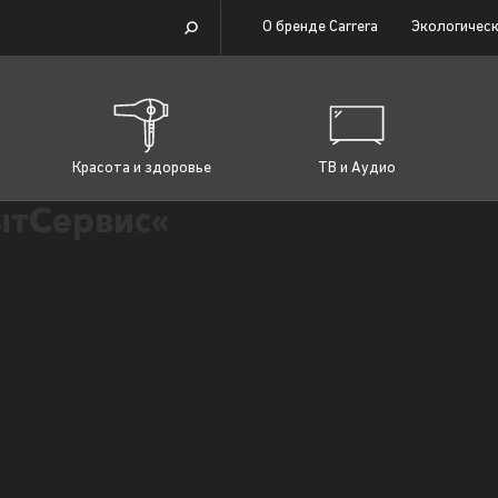
О бренде Carrera
Экологическ
Красота и здоровье
ТВ и Аудио
тСервис«