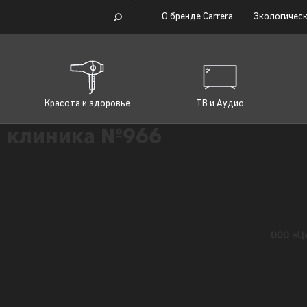
О бренде Carrera
Экологическ
Красота и здоровье
ТВ и Аудио
 клиника №966
ООО «Ц