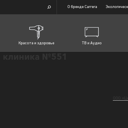
О бренде Carrera
Экологическ
Красота и здоровье
ТВ и Аудио
 клиника №551
ООО «Ц