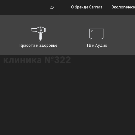
О бренде Carrera
Экологическ
Красота и здоровье
ТВ и Аудио
 клиника №322