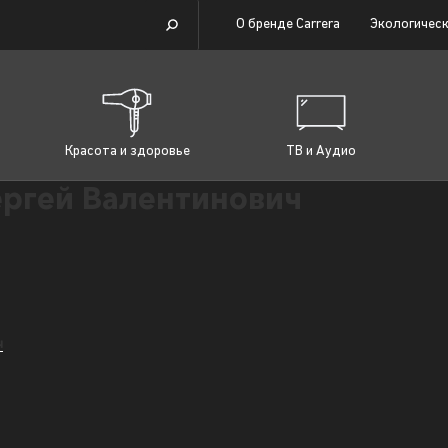
О бренде Carrera
Экологическ
Красота и здоровье
ТВ и Аудио
ергей Валентинович
ч