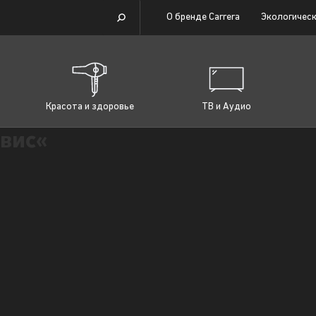
О бренде Carrera
Экологическ
Красота и здоровье
ТВ и Аудио
вис«