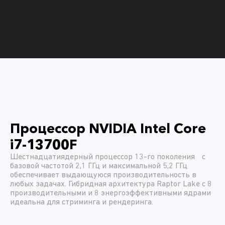
Процессор NVIDIA Intel Core
i7-13700F
Шестнадцатиядерный процессор 13-го поколения с
базовой частотой 2,1 ГГц и максимальной 5,2 ГГц
обеспечивает выдающуюся производительность в
любых задачах. Гибридная архитектура Raptor Lake с 8
производительными и 8 энергоэффективными ядрами
идеальна для стриминга и рендеринга.