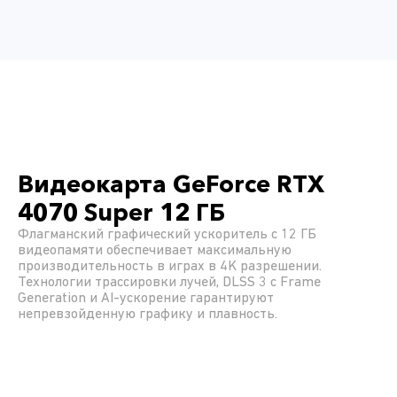
Видеокарта GeForce RTX
4070 Super 12 ГБ
Флагманский графический ускоритель с 12 ГБ
видеопамяти обеспечивает максимальную
производительность в играх в 4K разрешении.
Технологии трассировки лучей, DLSS 3 с Frame
Generation и AI-ускорение гарантируют
непревзойденную графику и плавность.