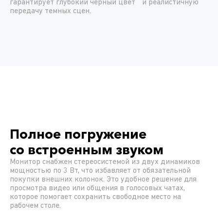
гарантирует глубокий черный цвет и реалистичную
передачу темных сцен.
Полное погружение
со встроенным звуком
Монитор снабжен стереосистемой из двух динамиков
мощностью по 3 Вт, что избавляет от обязательной
покупки внешних колонок. Это удобное решение для
просмотра видео или общения в голосовых чатах,
которое помогает сохранить свободное место на
рабочем столе.