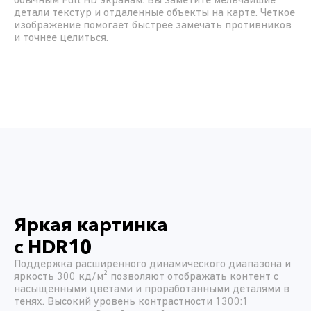
обычным Full HD экранам. Вы заметите мельчайшие
детали текстур и отдаленные объекты на карте. Четкое
изображение помогает быстрее замечать противников
и точнее целиться.
Яркая картинка
с HDR10
Поддержка расширенного динамического диапазона и
яркость 300 кд/м² позволяют отображать контент с
насыщенными цветами и проработанными деталями в
тенях. Высокий уровень контрастности 1300:1