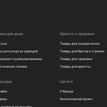
ика для дома
Красота и здоровье
сосы
Товары для укладки волос
ры для ухода за одеждой
Товары для бритья и стрижки
альные и сушильные машины
Товары для здоровья
атическая техника
Товары для красоты
ссуары
Carrera
рейки
О бренде
даны
Экологический проект
ьютерные аксессуары